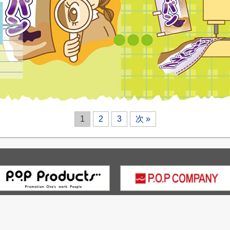
1
2
3
次 »